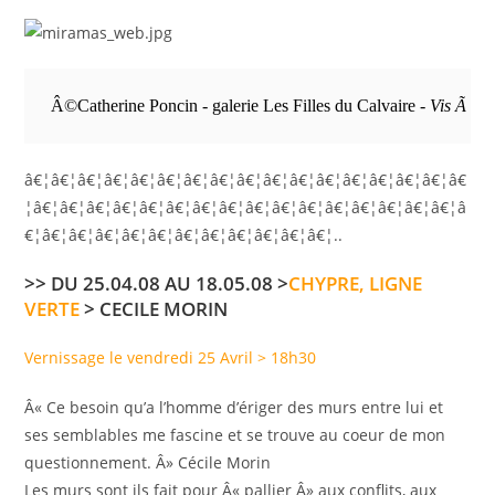
 Â©Catherine Poncin - galerie Les Filles du Calvaire - 
Vis Ã  v
â€¦â€¦â€¦â€¦â€¦â€¦â€¦â€¦â€¦â€¦â€¦â€¦â€¦â€¦â€¦â€¦â€
¦â€¦â€¦â€¦â€¦â€¦â€¦â€¦â€¦â€¦â€¦â€¦â€¦â€¦â€¦â€¦â€¦â
€¦â€¦â€¦â€¦â€¦â€¦â€¦â€¦â€¦â€¦â€¦â€¦..
>> DU 25.04.08 AU 18.05.08 >
CHYPRE, LIGNE
VERTE
> CECILE MORIN
Vernissage le vendredi 25 Avril > 18h30
Â« Ce besoin qu’a l’homme d’ériger des murs entre lui et
ses semblables me fascine et se trouve au coeur de mon
questionnement. Â» Cécile Morin
Les murs sont ils fait pour Â« pallier Â» aux conflits, aux