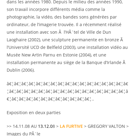
dans les années 1980. Depuis le milieu des années 1990,
son travail incorpore différents média comme la
photographie, la vidéo, des bandes sons générées par
ordinateur, de l’imagerie trouvée. Il a récemment réalisé
une installation avec son Ã l’HÃ´tel de Ville de Dun
Laoghaire (2002), une sculpture permanente en bronze Ã
l’Université UCD de Belfield (2003), une installation vidéo au
Musée New Artin Parnu en Estonie (2004), et une
installation permanente au siège de la Banque d’Irlande Ã
Dublin (2006).
â€¦â€¦â€¦â€¦â€¦â€¦â€¦â€¦â€¦â€¦â€¦â€¦â€¦â€¦â€¦â€¦â€
¦â€¦â€¦â€¦â€¦â€¦â€¦â€¦â€¦â€¦â€¦â€¦â€¦â€¦â€¦â€¦â€¦â
€¦â€¦â€¦â€¦â€¦â€¦â€¦â€¦â€¦â€¦â€¦â€¦..
Exposition en deux parties
>> 14.11.08 AU
13.1
2.0
8 >
LA FURTIVE
> GREGORY VALTON >
Images du PÃ´le