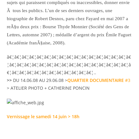
sujets qui paraissent compliqués ou inaccessibles, donner envie
Ã tous les publics. L’un de ses derniers ouvrages, une
biographie de Robert Desnos, paru chez Fayard en mai 2007 a
reÃ§u deux prix : Bourse Thyde Monnier (Société des Gens de
Lettres, automne 2007) ; médaille d’argent du prix Émile Faguet
(Académie franÃ§aise, 2008).
â€¦â€¦â€¦â€¦â€¦â€¦â€¦â€¦â€¦â€¦â€¦â€¦â€¦â€¦â€¦â€¦â€
¦â€¦â€¦â€¦â€¦â€¦â€¦â€¦â€¦â€¦â€¦â€¦â€¦â€¦â€¦â€¦â€¦â
€¦â€¦â€¦â€¦â€¦â€¦â€¦â€¦â€¦â€¦â€¦â€¦..
>>
DU 14.06.08 AU 29.06.08 >
QUARTIER DOCUMENTAIRE
#3
> ATELIER PHOTO + CATHERINE PONCIN
Vernissage le samedi 14 juin > 18h