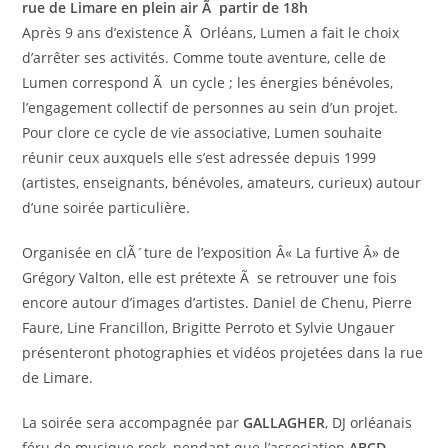
rue de Limare en plein air Ã partir de 18h
Après 9 ans d’existence Ã Orléans, Lumen a fait le choix
d’arrêter ses activités. Comme toute aventure, celle de
Lumen correspond Ã un cycle ; les énergies bénévoles,
l’engagement collectif de personnes au sein d’un projet.
Pour clore ce cycle de vie associative, Lumen souhaite
réunir ceux auxquels elle s’est adressée depuis 1999
(artistes, enseignants, bénévoles, amateurs, curieux) autour
d’une soirée particulière.
Organisée en clÃ´ture de l’exposition Â« La furtive Â» de
Grégory Valton, elle est prétexte Ã se retrouver une fois
encore autour d’images d’artistes. Daniel de Chenu, Pierre
Faure, Line Francillon, Brigitte Perroto et Sylvie Ungauer
présenteront photographies et vidéos projetées dans la rue
de Limare.
La soirée sera accompagnée par
GALLAGHER
, DJ orléanais
féru de musique rock, pendant que l’association
ABCD