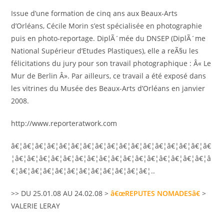
Issue d’une formation de cinq ans aux Beaux-Arts
d’Orléans, Cécile Morin s’est spécialisée en photographie
puis en photo-reportage. DiplÃ´mée du DNSEP (DiplÃ´me
National Supérieur d’Etudes Plastiques), elle a reÃ§u les
félicitations du jury pour son travail photographique : Â« Le
Mur de Berlin Â». Par ailleurs, ce travail a été exposé dans
les vitrines du Musée des Beaux-Arts d’Orléans en janvier
2008.
http://www.reporteratwork.com
â€¦â€¦â€¦â€¦â€¦â€¦â€¦â€¦â€¦â€¦â€¦â€¦â€¦â€¦â€¦â€¦â€
¦â€¦â€¦â€¦â€¦â€¦â€¦â€¦â€¦â€¦â€¦â€¦â€¦â€¦â€¦â€¦â€¦â
€¦â€¦â€¦â€¦â€¦â€¦â€¦â€¦â€¦â€¦â€¦â€¦..
>> DU 25.01.08 AU 24.02.08 >
â€œREPUTES NOMADESâ€
>
VALERIE LERAY