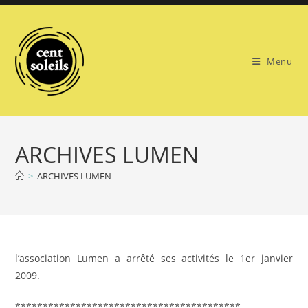
Skip
to
content
Menu
ARCHIVES LUMEN
>
ARCHIVES LUMEN
l’association Lumen a arrêté ses activités le 1er janvier
2009.
*****************************************