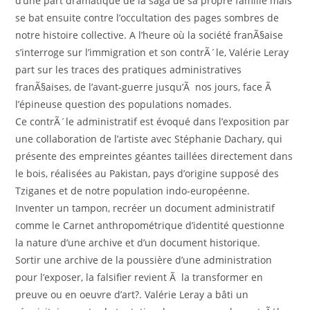
d’une part dramatique de la saga de sa propre famille mais
se bat ensuite contre l’occultation des pages sombres de
notre histoire collective. A l’heure où la société franÃ§aise
s’interroge sur l’immigration et son contrÃ´le, Valérie Leray
part sur les traces des pratiques administratives
franÃ§aises, de l’avant-guerre jusqu’Ã nos jours, face Ã
l’épineuse question des populations nomades.
Ce contrÃ´le administratif est évoqué dans l’exposition par
une collaboration de l’artiste avec Stéphanie Dachary, qui
présente des empreintes géantes taillées directement dans
le bois, réalisées au Pakistan, pays d’origine supposé des
Tziganes et de notre population indo-européenne.
Inventer un tampon, recréer un document administratif
comme le Carnet anthropométrique d’identité questionne
la nature d’une archive et d’un document historique.
Sortir une archive de la poussière d’une administration
pour l’exposer, la falsifier revient Ã la transformer en
preuve ou en oeuvre d’art?. Valérie Leray a bâti un