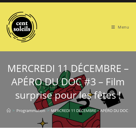
Skip
to
content
Menu
MERCREDI 11 DÉCEMBRE –
APÉRO DU DOC #3 – Film
surprise pour les fêtes !
>
Programmation
>
MERCREDI 11 DÉCEMBRE – APÉRO DU DOC #3 – Fil