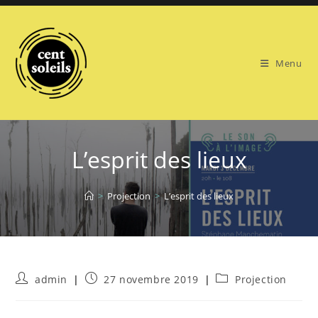
Skip
to
content
Menu
L’esprit des lieux
>
Projection
>
L’esprit des lieux
Auteur/autrice
Publication
Post
admin
27 novembre 2019
Projection
de
publiée :
category:
la