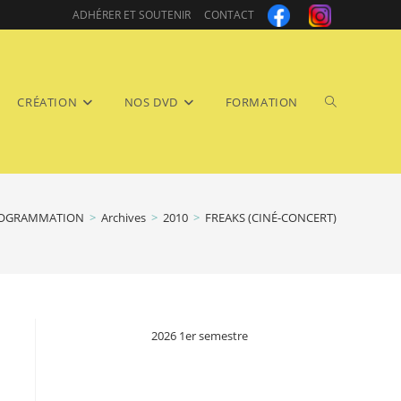
ADHÉRER ET SOUTENIR
CONTACT
Toggle
CRÉATION
NOS DVD
FORMATION
OGRAMMATION
>
Archives
>
2010
>
FREAKS (CINÉ-CONCERT)
website
2026 1er semestre
search