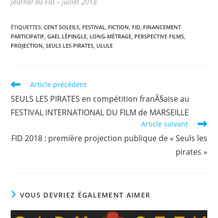
journal du FID – juillet 2018
ÉTIQUETTES
:
CENT SOLEILS
,
FESTIVAL
,
FICTION
,
FID
,
FINANCEMENT
PARTICIPATIF
,
GAËL LÉPINGLE
,
LONG-MÉTRAGE
,
PERSPECTIVE FILMS
,
PROJECTION
,
SEULS LES PIRATES
,
ULULE
Read
Article précédent
more
SEULS LES PIRATES en compétition franÃ§aise au
articles
FESTIVAL INTERNATIONAL DU FILM de MARSEILLE
Article suivant
FID 2018 : première projection publique de « Seuls les
pirates »
VOUS DEVRIEZ ÉGALEMENT AIMER