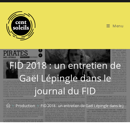
Skip
to
content
Menu
FID 2018 : un entretien de
Gaël Lépingle dans le
journal du FID
>
Production
>
FID 2018 : un entretien de Gaël Lépingle dans le jou