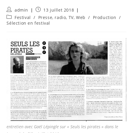
Auteur/autrice
Publication
admin
13 juillet 2018
de
publiée :
Post
Festival
/
Presse, radio, TV, Web
/
Production
/
la
category:
Sélection en festival
publication :
entretien avec Gaël Lépingle sur « Seuls les pirates » dans le