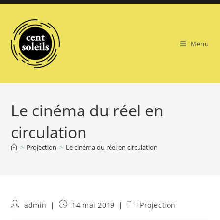
Skip
to
content
Menu
Le cinéma du réel en
circulation
>
Projection
>
Le cinéma du réel en circulation
Auteur/autrice
Publication
Post
admin
14 mai 2019
Projection
de
publiée :
category: