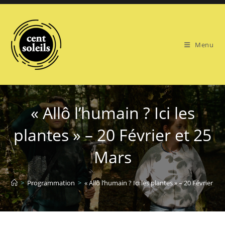
Skip
to
content
Menu
« Allô l’humain ? Ici les
plantes » – 20 Février et 25
Mars
>
Programmation
>
« Allô l’humain ? Ici les plantes » – 20 Février et