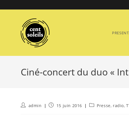
Skip
to
content
PRESENT
Ciné-concert du duo « In
Auteur/autrice
Publication
Post
admin
15 juin 2016
Presse, radio, 
de
publiée :
category:
la
publication :