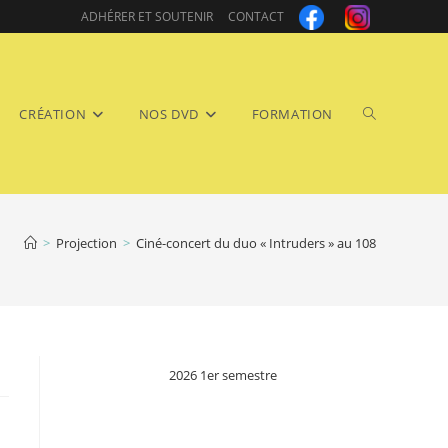
ADHÉRER ET SOUTENIR
CONTACT
Toggle
CRÉATION
NOS DVD
FORMATION
>
Projection
>
Ciné-concert du duo « Intruders » au 108
website
2026 1er semestre
search