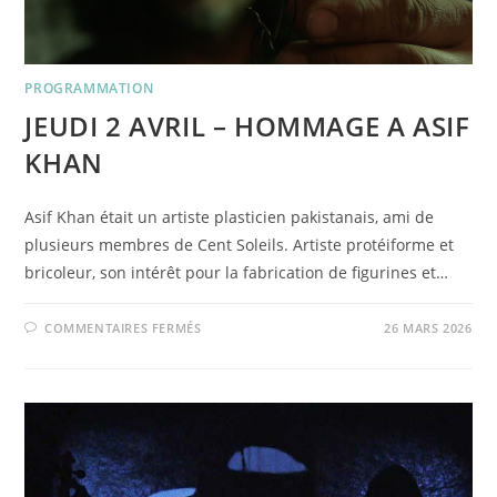
PROGRAMMATION
JEUDI 2 AVRIL – HOMMAGE A ASIF
KHAN
Asif Khan était un artiste plasticien pakistanais, ami de
plusieurs membres de Cent Soleils. Artiste protéiforme et
bricoleur, son intérêt pour la fabrication de figurines et…
SUR
COMMENTAIRES FERMÉS
26 MARS 2026
JEUDI
2
AVRIL
–
HOMMAGE
A
ASIF
KHAN