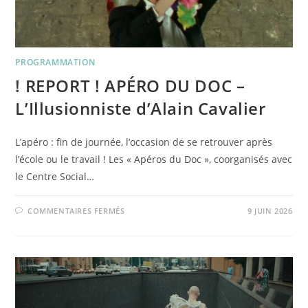
PROGRAMMATION
! REPORT ! APÉRO DU DOC –
L’Illusionniste d’Alain Cavalier
L’apéro : fin de journée, l’occasion de se retrouver après
l’école ou le travail ! Les « Apéros du Doc », coorganisés avec
le Centre Social…
SUR
COMMENTAIRES FERMÉS
9 JUIN 2026
!
REPORT
!
APÉRO
DU
DOC
–
L’ILLUSIONNISTE
D’ALAIN
CAVALIER