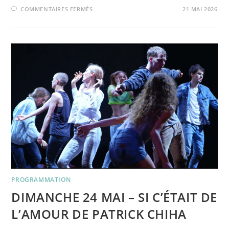
SUR
COMMENTAIRES FERMÉS
21 MAI 2026
SAMEDI
6
JUIN
–
SOIRÉE
D’ANNIVERSAIRE
–
25
ANS
DE
CENT
SOLEILS
!
PROGRAMMATION
DIMANCHE 24 MAI – SI C’ÉTAIT DE
L’AMOUR DE PATRICK CHIHA