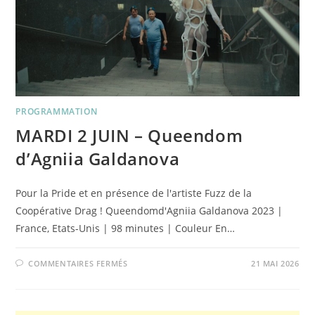
PROGRAMMATION
MARDI 2 JUIN – Queendom
d’Agniia Galdanova
Pour la Pride et en présence de l'artiste Fuzz de la
Coopérative Drag ! Queendomd'Agniia Galdanova 2023 |
France, Etats-Unis | 98 minutes | Couleur En…
SUR
COMMENTAIRES FERMÉS
21 MAI 2026
MARDI
2
JUIN
–
QUEENDOM