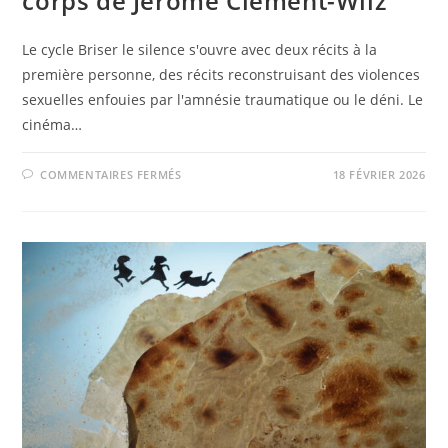
corps de Jérôme Clément-Wilz
Le cycle Briser le silence s'ouvre avec deux récits à la
première personne, des récits reconstruisant des violences
sexuelles enfouies par l'amnésie traumatique ou le déni. Le
cinéma…
SUR
COMMENTAIRES FERMÉS
18 FÉVRIER 2026
MARDI
24
FÉVRIER
–
CECI
EST
MON
CORPS
DE
JÉRÔME
CLÉMENT-
WILZ