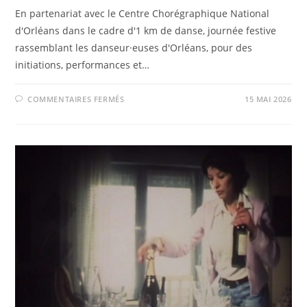
En partenariat avec le Centre Chorégraphique National
d'Orléans dans le cadre d'1 km de danse, journée festive
rassemblant les danseur·euses d'Orléans, pour des
initiations, performances et…
SUR
COMMENTAIRES FERMÉS
15 MAI 2026
DIMANCHE
24
MAI
–
SI
C’ÉTAIT
DE
L’AMOUR
DE
PATRICK
CHIHA