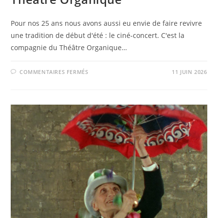
Pour nos 25 ans nous avons aussi eu envie de faire revivre
une tradition de début d'été : le ciné-concert. C'est la
compagnie du Théâtre Organique…
SUR
COMMENTAIRES FERMÉS
11 JUIN 2026
!
REPORT
!
CINÉ-
CONCERT
–
LES
FEMMES
OUBLIÉES
DU
CINÉMA,
DU
THÉÂTRE
ORGANIQUE