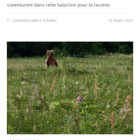
s’aventurent dans cette halocline pour la raconte.
SUR
COMMENTAIRES FERMÉS
10 MARS 2026
HALOCLINE,
UNE
CRÉATION
MUSICALE
ET
CINEMATOGRAPHIQUE