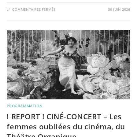
SUR
COMMENTAIRES FERMÉS
30 JUIN 2026
MERCREDI
8
JUILLET
–
ONE,
TWO,
THREE,
VIVA
L’ALGÉRIE,
DE
SAMUEL
AB
ET
AMINE
KOUTI
PROGRAMMATION
! REPORT ! CINÉ-CONCERT – Les
femmes oubliées du cinéma, du
Théâtre Organique