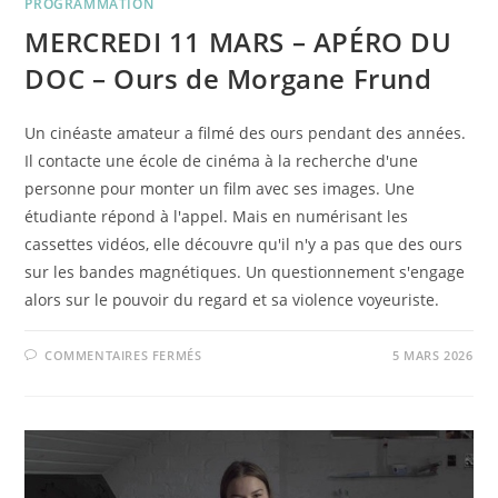
PROGRAMMATION
MERCREDI 11 MARS – APÉRO DU
DOC – Ours de Morgane Frund
Un cinéaste amateur a filmé des ours pendant des années.
Il contacte une école de cinéma à la recherche d'une
personne pour monter un film avec ses images. Une
étudiante répond à l'appel. Mais en numérisant les
cassettes vidéos, elle découvre qu'il n'y a pas que des ours
sur les bandes magnétiques. Un questionnement s'engage
alors sur le pouvoir du regard et sa violence voyeuriste.
SUR
COMMENTAIRES FERMÉS
5 MARS 2026
MERCREDI
11
MARS
–
APÉRO
DU
DOC
–
OURS