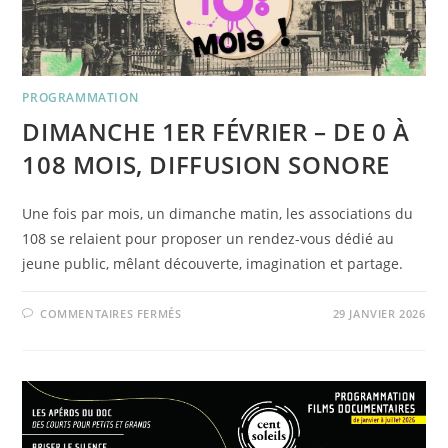
PROGRAMMATION
DIMANCHE 1ER FÉVRIER – DE 0 À
108 MOIS, DIFFUSION SONORE
Une fois par mois, un dimanche matin, les associations du
108 se relaient pour proposer un rendez-vous dédié au
jeune public, mêlant découverte, imagination et partage.
SUR
COMMENTAIRES FERMÉS
29 JANVIER 2026
DIMANCHE
1ER
FÉVRIER
–
DE
0
À
108
MOIS,
DIFFUSION