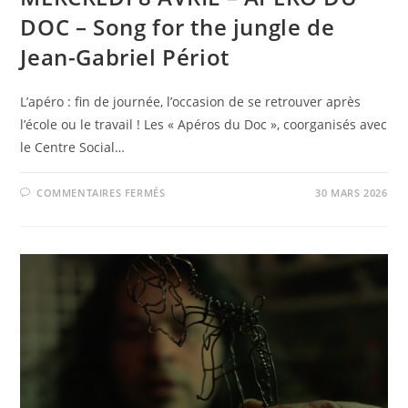
DOC – Song for the jungle de
Jean-Gabriel Périot
L’apéro : fin de journée, l’occasion de se retrouver après
l’école ou le travail ! Les « Apéros du Doc », coorganisés avec
le Centre Social…
SUR
COMMENTAIRES FERMÉS
30 MARS 2026
MERCREDI
8
AVRIL
–
APÉRO
DU
DOC
–
SONG
FOR
THE
JUNGLE
DE
JEAN-
GABRIEL
PÉRIOT