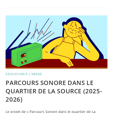
MERCREDI
18
FÉVRIER
–
APÉRO
DU
DOC
–
NOON,
LE
PAIN
DE
TÉHÉRAN
DE
ROSHANAK
ROSHAN
EDUCATION À L'IMAGE
PARCOURS SONORE DANS LE
QUARTIER DE LA SOURCE (2025-
2026)
Le projet de « Parcours Sonore dans le quartier de La