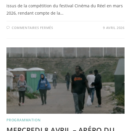
issus de la compétition du festival Cinéma du Réel en mars
2026, rendant compte de la…
SUR
COMMENTAIRES FERMÉS
9 AVRIL 2026
MERCREDI
29
AVRIL
–
CINÉMA
DU
RÉEL
EN
CIRCULATION
PROGRAMMATION
MERCREDI 8 AVRIL – APÉRO DU