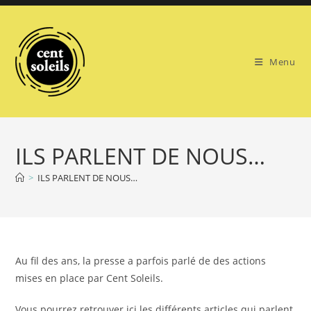
Skip
to
content
Menu
ILS PARLENT DE NOUS…
>
ILS PARLENT DE NOUS…
Au fil des ans, la presse a parfois parlé de des actions
mises en place par Cent Soleils.
Vous pourrez retrouver ici les différents articles qui parlent