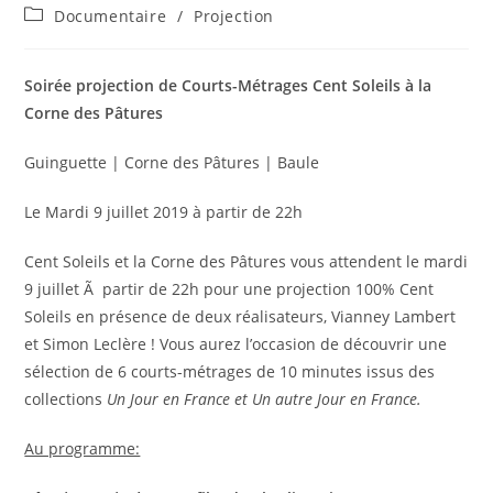
de
publiée :
Post
Documentaire
/
Projection
la
category:
publication :
Soirée projection de Courts-Métrages Cent Soleils à la
Corne des Pâtures
Guinguette | Corne des Pâtures | Baule
Le Mardi 9 juillet 2019 à partir de 22h
Cent Soleils et la Corne des Pâtures vous attendent le mardi
9 juillet Ã partir de 22h pour une projection 100% Cent
Soleils en présence de deux réalisateurs, Vianney Lambert
et Simon Leclère ! Vous aurez l’occasion de découvrir une
sélection de 6 courts-métrages de 10 minutes issus des
collections
Un Jour en France et Un autre Jour en France.
Au programme: