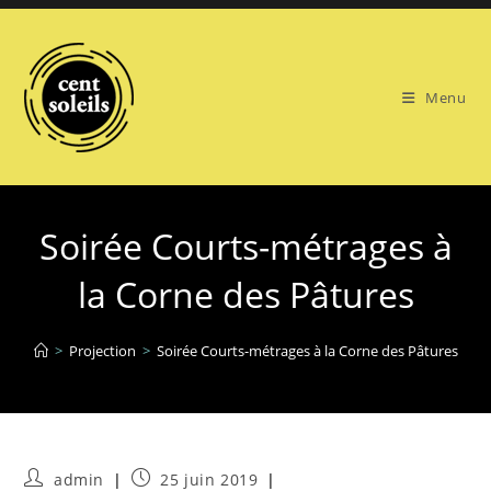
Skip
to
content
Menu
Soirée Courts-métrages à
la Corne des Pâtures
>
Projection
>
Soirée Courts-métrages à la Corne des Pâtures
Auteur/autrice
Publication
admin
25 juin 2019