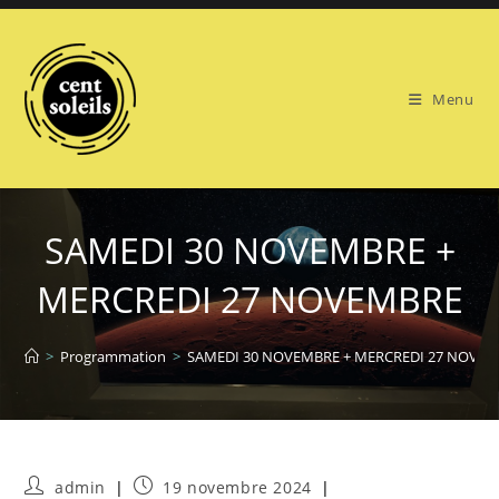
Skip
to
content
Menu
SAMEDI 30 NOVEMBRE +
MERCREDI 27 NOVEMBRE
>
Programmation
>
SAMEDI 30 NOVEMBRE + MERCREDI 27 NOVE
Auteur/autrice
Publication
admin
19 novembre 2024