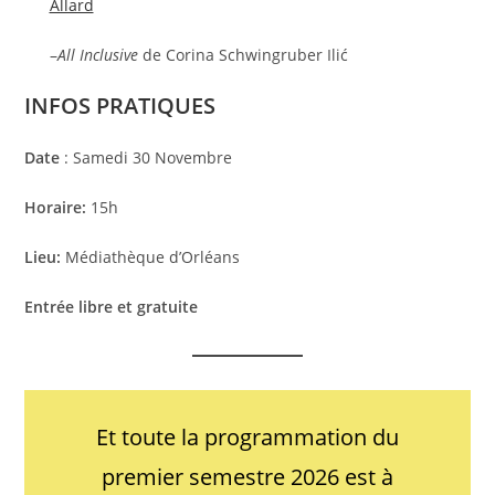
Allard
–
All Inclusive
de Corina Schwingruber Ilić
INFOS PRATIQUES
Date
: Samedi 30 Novembre
Horaire:
15h
Lieu:
Médiathèque d’Orléans
Entrée libre et gratuite
Et toute la programmation du
premier semestre 2026 est à