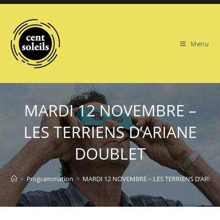
Skip
to
content
Menu
MARDI 12 NOVEMBRE –
LES TERRIENS D’ARIANE
DOUBLET
>
Programmation
>
MARDI 12 NOVEMBRE – LES TERRIENS D’ARIA