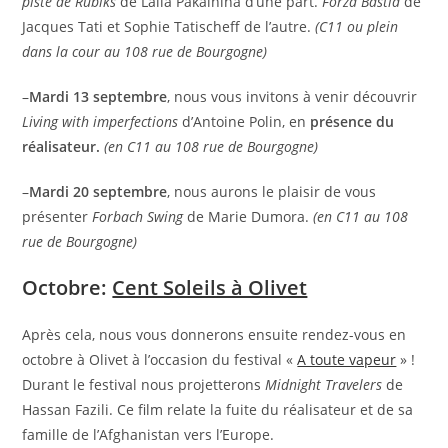
piste de Rubiks
de Laila Pakalnina d’une part.
Forza Bastia
de
Jacques Tati et Sophie Tatischeff de l’autre.
(C11 ou plein
dans la cour au 108 rue de Bourgogne)
–
Mardi 13 septembre
, nous vous invitons à venir découvrir
Living with imperfections
d’Antoine Polin, en
présence du
réalisateur.
(en C11 au 108 rue de Bourgogne)
–
Mardi 20 septembre
, nous aurons le plaisir de vous
présenter
Forbach Swing
de Marie Dumora.
(en C11 au 108
rue de Bourgogne)
Octobre:
Cent Soleils à Olivet
Après cela, nous vous donnerons ensuite rendez-vous en
octobre à Olivet à l’occasion du festival «
A toute vapeur
» !
Durant le festival nous projetterons
Midnight Travelers
de
Hassan Fazili. Ce film relate la fuite du réalisateur et de sa
famille de l’Afghanistan vers l’Europe.