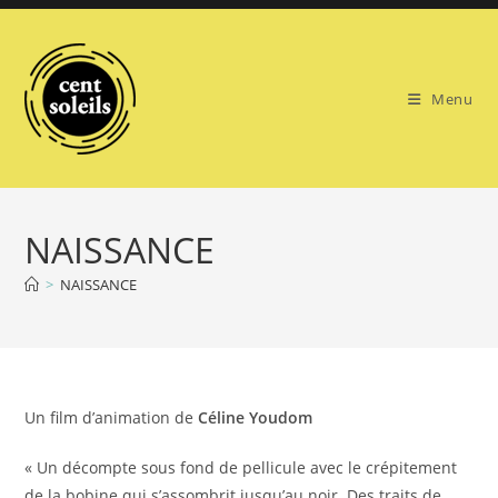
Skip
to
content
Menu
NAISSANCE
>
NAISSANCE
Un film d’animation de
Céline Youdom
« Un décompte sous fond de pellicule avec le crépitement
de la bobine qui s’assombrit jusqu’au noir. Des traits de