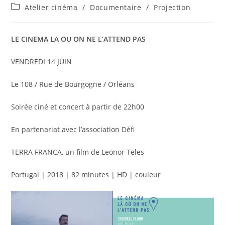
de
publiée :
Post
Atelier cinéma
/
Documentaire
/
Projection
la
category:
publication :
LE CINEMA LA OU ON NE L’ATTEND PAS
VENDREDI 14 JUIN
Le 108 / Rue de
Bourgogne / Orléans
Soirée ciné et concert à partir de 22h00
En partenariat avec l’association Défi
TERRA FRANCA, un film de Leonor Teles
Portugal | 2018 | 82 minutes | HD | couleur