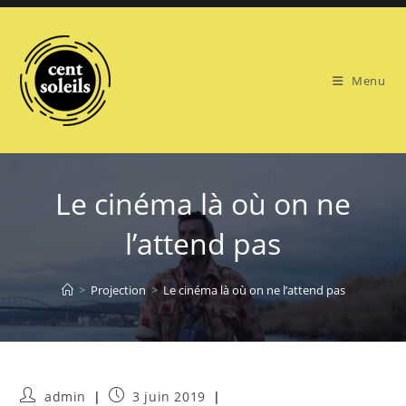
Skip
to
content
Menu
Le cinéma là où on ne
l’attend pas
>
Projection
>
Le cinéma là où on ne l’attend pas
Auteur/autrice
Publication
admin
3 juin 2019