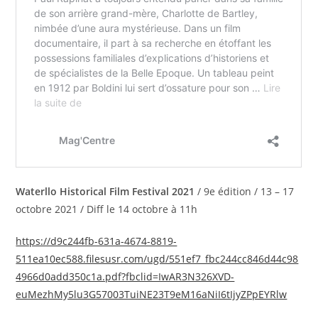
Waterllo Historical Film Festival 2021
/ 9e édition / 13 – 17
octobre 2021 / Diff le 14 octobre à 11h
https://d9c244fb-631a-4674-8819-
511ea10ec588.filesusr.com/ugd/551ef7_fbc244cc846d44c98
4966d0add350c1a.pdf?fbclid=IwAR3N326XVD-
euMezhMy5lu3G57003TuiNE23T9eM16aNiI6tIjyZPpEYRlw