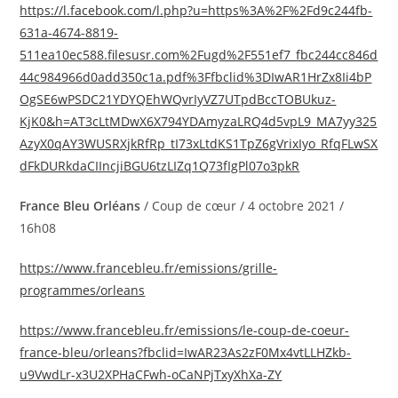
https://l.facebook.com/l.php?u=https%3A%2F%2Fd9c244fb-
631a-4674-8819-
511ea10ec588.filesusr.com%2Fugd%2F551ef7_fbc244cc846d
44c984966d0add350c1a.pdf%3Ffbclid%3DIwAR1HrZx8Ii4bP
OgSE6wPSDC21YDYQEhWQvrIyVZ7UTpdBccTOBUkuz-
KjK0&h=AT3cLtMDwX6X794YDAmyzaLRQ4d5vpL9_MA7yy325
AzyX0qAY3WUSRXjkRfRp_tI73xLtdKS1TpZ6gVrixIyo_RfqFLwSX
dFkDURkdaCIIncjiBGU6tzLIZq1Q73fIgPl07o3pkR
France Bleu Orléans
/ Coup de cœur / 4 octobre 2021 /
16h08
https://www.francebleu.fr/emissions/grille-
programmes/orleans
https://www.francebleu.fr/emissions/le-coup-de-coeur-
france-bleu/orleans?fbclid=IwAR23As2zF0Mx4vtLLHZkb-
u9VwdLr-x3U2XPHaCFwh-oCaNPjTxyXhXa-ZY