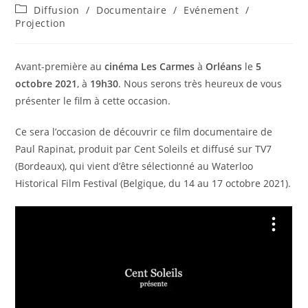
de
publiée :
Post
Diffusion
/
Documentaire
/
Evénement
/
la
category:
Projection
publication :
Avant-première au
cinéma Les Carmes
à
Orléans
le
5
octobre
2021
, à
19h30
. Nous serons très heureux de vous
présenter le film à cette occasion.
Ce sera l’occasion de découvrir ce film documentaire de
Paul Rapinat, produit par Cent Soleils et diffusé sur TV7
(Bordeaux), qui vient d’être sélectionné au Waterloo
Historical Film Festival (Belgique, du 14 au 17 octobre 2021).