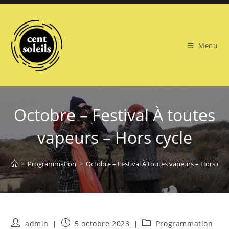
Skip
to
content
Menu
Octobre – Festival À toutes
vapeurs – Hors cycle
>
Programmation
>
Octobre – Festival À toutes vapeurs – Hors cycl
Auteur/autrice
Publication
Post
admin
5 octobre 2023
Programmation