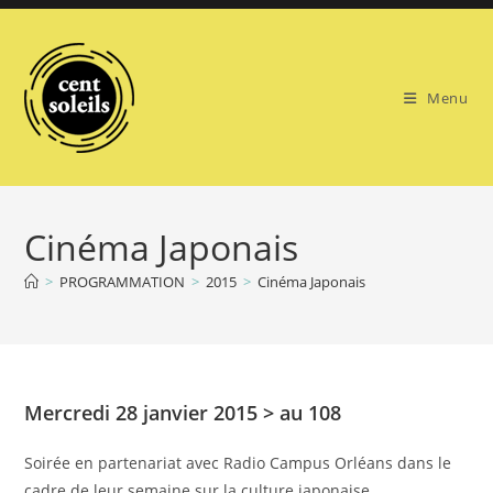
Skip
to
content
Menu
Cinéma Japonais
>
PROGRAMMATION
>
2015
>
Cinéma Japonais
Mercredi 28 janvier 2015 > au 108
Soirée en partenariat avec Radio Campus Orléans dans le
cadre de leur semaine sur la culture japonaise.