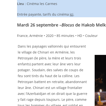
Lieu
: Cinéma les Carmes
Entrée payante, tarifs du cinéma
ici
.
Mardi 26 septembre
–
Blocus
de Hakob Mel
France, Arménie • 2020 • 85 minutes • HD • Couleur
Dans les paysages vallonnés qui entourent
le village de Chinari en Arménie, les
Petrosyan (le père, la mère et leurs trois
enfants) partent avec leur âne vers leur
potager. Soudain, des salves de coups de
feu sont tirés du haut de la colline. Les
Petrosyan battent en retraite, abandonnant
leur âne. Chinari est un village frontalier
avec l’Azerbaïdjan et on dirait que la guerre
y fait rage depuis toujours. Le père, comme
tous les hommes du village, est soldat en