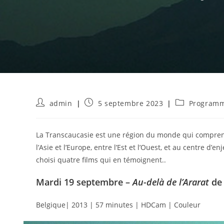
Auteur/autrice
Publication
Post
admin
5 septembre 2023
Programm
de
publiée :
category:
la
publication :
La Transcaucasie est une région du monde qui comprend tr
l’Asie et l’Europe, entre l’Est et l’Ouest, et au centre d
choisi quatre films qui en témoignent..
Mardi 19 septembre
–
Au-delà de l’Ararat
de
Belgique| 2013 | 57 minutes | HDCam | Couleur