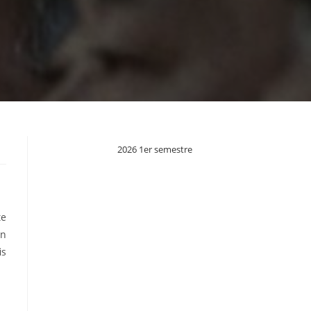
2026 1er semestre
te
on
is