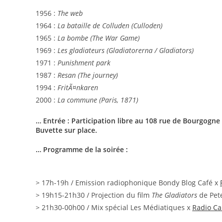
1956 :
The web
1964 :
La bataille de Colluden (Culloden)
1965 :
La bombe
(The War Game)
1969 :
Les gladiateurs (Gladiatorerna / Gladiators)
1971 :
Punishment park
1987 :
Resan (The journey)
1994 :
FritÃ¤nkaren
2000 :
La commune (Paris, 1871)
… Entrée : Participation libre au 108 rue de Bourgogne
Buvette sur place.
…
Programme de la soirée :
> 17h-19h / Emission radiophonique Bondy Blog Café x
> 19h15-21h30 / Projection du film
The Gladiators
de Pet
> 21h30-00h00 / Mix spécial Les Médiatiques x
Radio C