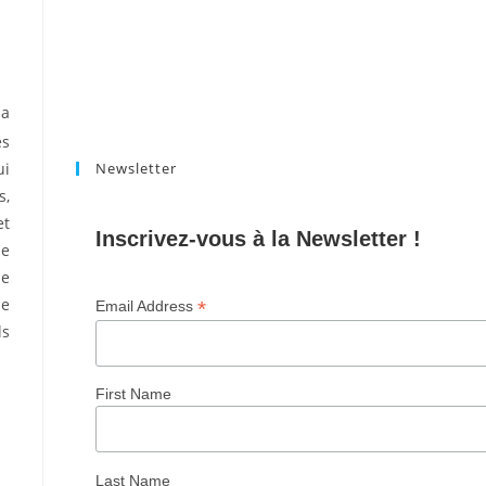
la
es
ui
Newsletter
s,
et
Inscrivez-vous à la Newsletter !
se
le
me
*
Email Address
ls
First Name
Last Name