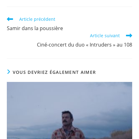
Read
Article précédent
more
Samir dans la poussière
articles
Article suivant
Ciné-concert du duo « Intruders » au 108
VOUS DEVRIEZ ÉGALEMENT AIMER