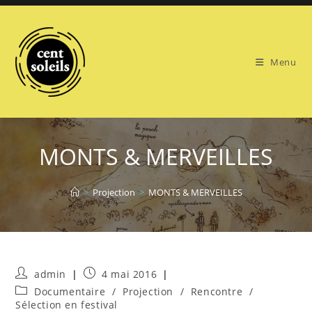
Skip
to
content
Menu
MONTS & MERVEILLES
>
Projection
>
MONTS & MERVEILLES
Auteur/autrice
Publication
admin
4 mai 2016
de
publiée :
Post
Documentaire
/
Projection
/
Rencontre
/
la
category:
Sélection en festival