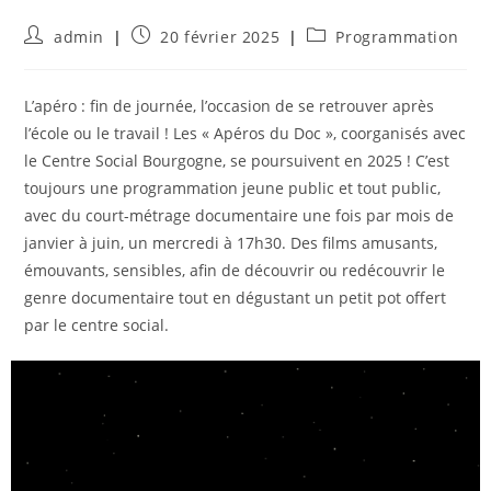
Auteur/autrice
Publication
Post
admin
20 février 2025
Programmation
de
publiée :
category:
la
publication :
L’apéro : fin de journée, l’occasion de se retrouver après
l’école ou le travail ! Les « Apéros du Doc », coorganisés avec
le Centre Social Bourgogne, se poursuivent en 2025 ! C’est
toujours une programmation jeune public et tout public,
avec du court-métrage documentaire une fois par mois de
janvier à juin, un mercredi à 17h30. Des ﬁlms amusants,
émouvants, sensibles, aﬁn de découvrir ou redécouvrir le
genre documentaire tout en dégustant un petit pot offert
par le centre social.