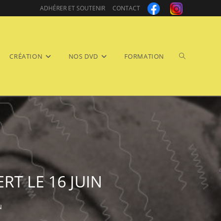
ADHÉRER ET SOUTENIR
CONTACT
Toggle
CRÉATION
NOS DVD
FORMATION
website
RT LE 16 JUIN
N
search