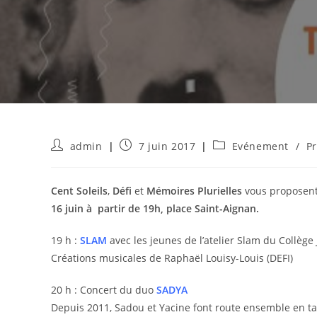
Auteur/autrice
Publication
Post
admin
7 juin 2017
Evénement
/
Pr
de
publiée :
category:
la
publication :
Cent Soleils
,
Défi
et
Mémoires Plurielles
vous proposen
16 juin à partir de 19h, place Saint-Aignan.
19 h :
SLAM
avec les jeunes de l’atelier Slam du Collège
Créations musicales de Raphaël Louisy-Louis (DEFI)
20 h : Concert du duo
SADYA
Depuis 2011, Sadou et Yacine font route ensemble en ta