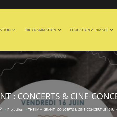
ATION
PROGRAMMATION
ÉDUCATION À L’IMAGE
T : CONCERTS & CINE-CONCE
>
Projection
>
THE IMMIGRANT : CONCERTS & CINE-CONCERT LE 16 JUI