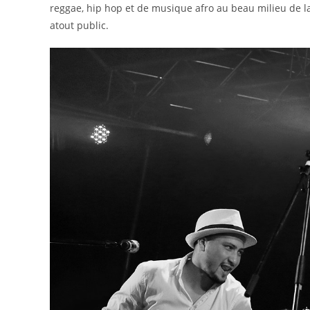
reggae, hip hop et de musique afro au beau milieu de la
atout public.