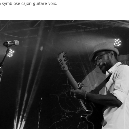
 symbiose cajon-guitare-voix.