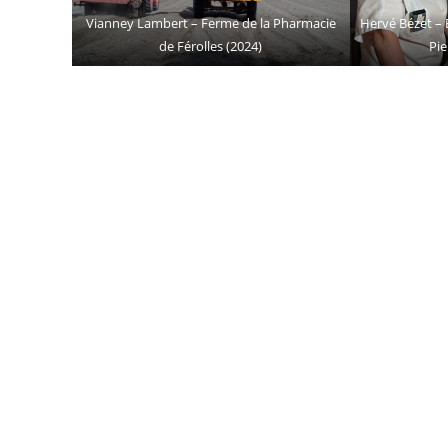
Vianney Lambert – Ferme de la Pharmacie
Hervé Bézet – 
de Férolles (2024)
Pie