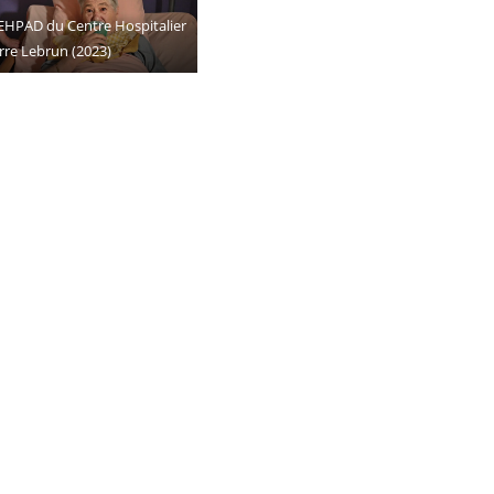
EHPAD du Centre Hospitalier
rre Lebrun (2023)