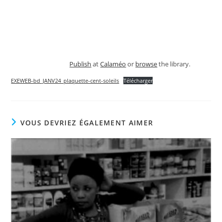
Publish
at
Calaméo
or
browse
the library.
EXEWEB-bd_JANV24_plaquette-cent-soleils
Télécharger
VOUS DEVRIEZ ÉGALEMENT AIMER