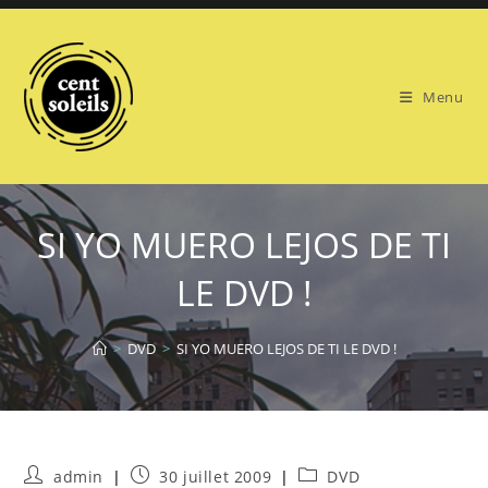
Skip
to
content
Menu
SI YO MUERO LEJOS DE TI
LE DVD !
>
DVD
>
SI YO MUERO LEJOS DE TI LE DVD !
Auteur/autrice
Publication
Post
admin
30 juillet 2009
DVD