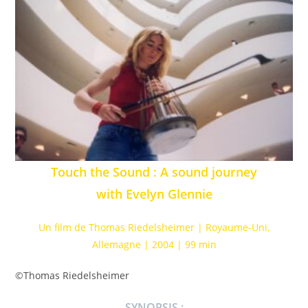
Touch the Sound : A sound journey
with Evelyn Glennie
Un film de Thomas Riedelsheimer | Royaume-Uni,
Allemagne | 2004 | 99 min
©Thomas Riedelsheimer
SYNOPSIS :