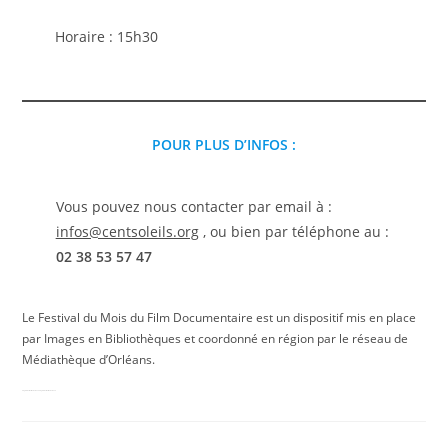
Horaire : 15h30
POUR PLUS D’INFOS :
Vous pouvez nous contacter par email à :
infos@centsoleils.org
, ou bien par téléphone au :
02 38 53 57 47
Le Festival du Mois du Film Documentaire est un dispositif mis en place
par Images en Bibliothèques et coordonné en région par le réseau de
Médiathèque d’Orléans.
Programme Mois du Doc 2023 Programme Mois du Doc 2023