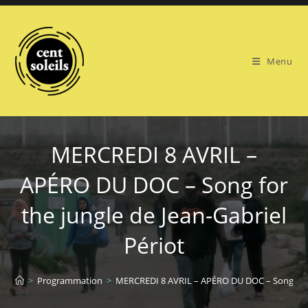
Skip
to
content
Menu
MERCREDI 8 AVRIL –
APÉRO DU DOC – Song for
the jungle de Jean-Gabriel
Périot
>
Programmation
>
MERCREDI 8 AVRIL – APÉRO DU DOC – Song for th