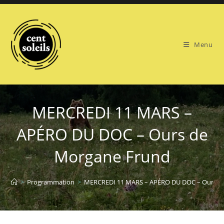
Skip
to
content
Menu
MERCREDI 11 MARS –
APÉRO DU DOC – Ours de
Morgane Frund
>
Programmation
>
MERCREDI 11 MARS – APÉRO DU DOC – Ours d