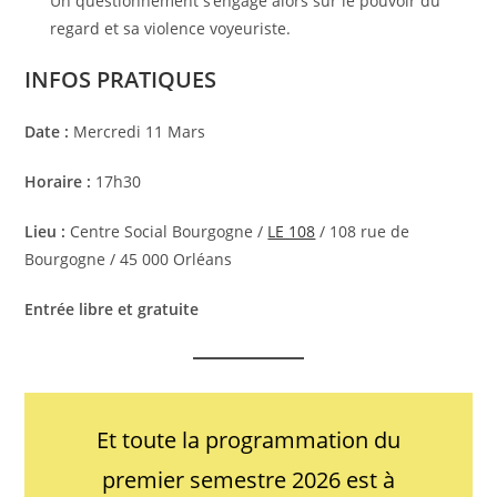
Un questionnement s’engage alors sur le pouvoir du
regard et sa violence voyeuriste.
INFOS PRATIQUES
Date :
Mercredi 11 Mars
Horaire :
17h30
Lieu :
Centre Social Bourgogne /
LE 108
/ 108 rue de
Bourgogne / 45 000 Orléans
Entrée libre et gratuite
Et toute la programmation du
premier semestre 2026 est à