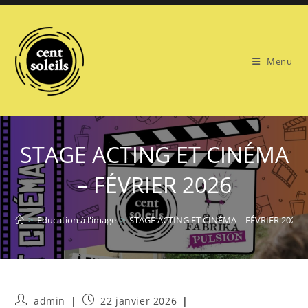
Skip
to
content
Menu
STAGE ACTING ET CINÉMA
– FÉVRIER 2026
>
Education à l'image
>
STAGE ACTING ET CINÉMA – FÉVRIER 2026
Auteur/autrice
Publication
admin
22 janvier 2026