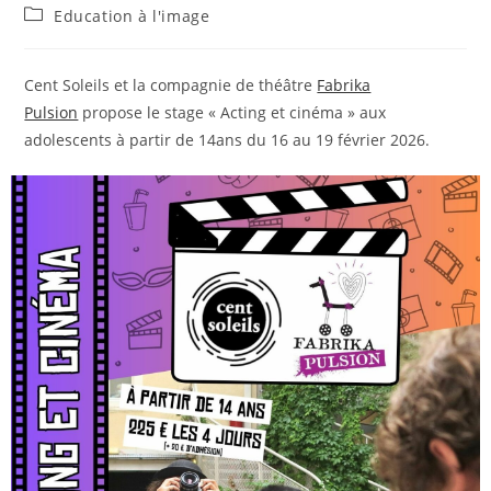
de
publiée :
Post
Education à l'image
la
category:
publication :
Cent Soleils et la compagnie de théâtre
Fabrika
Pulsion
propose le stage « Acting et cinéma » aux
adolescents à partir de 14ans du 16 au 19 février 2026.