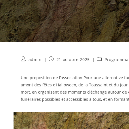
Auteur/autrice
Publication
Post
admin
21 octobre 2025
Programma
de
publiée :
category:
la
publication :
Une proposition de l’association Pour une alternative fu
amont des fêtes d’Halloween, de la Toussaint et du Jour 
mort, en organisant des moments d’échange autour de ce 
funéraires possibles et accessibles à tous, et en formant