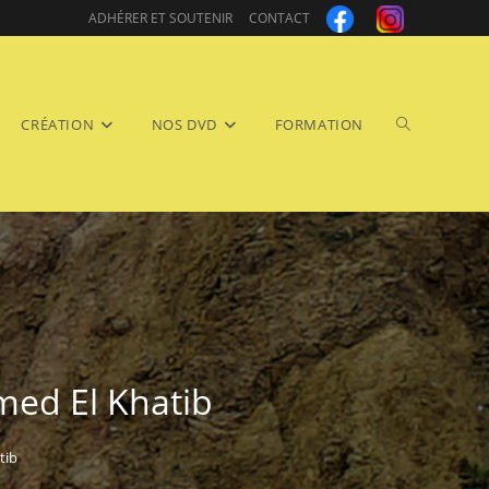
ADHÉRER ET SOUTENIR
CONTACT
Toggle
CRÉATION
NOS DVD
FORMATION
website
ed El Khatib
tib
search