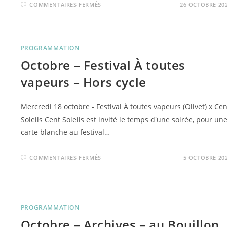
SUR
COMMENTAIRES FERMÉS
26 OCTOBRE 20
NOVEMBRE
–
MOIS
DU
DOCUMENTAIRE
–
PROGRAMMATION
5
EME
Octobre – Festival À toutes
CYCLE
« PRENDRE
LA
vapeurs – Hors cycle
PAROLE »
Mercredi 18 octobre - Festival À toutes vapeurs (Olivet) x Cen
Soleils Cent Soleils est invité le temps d'une soirée, pour un
carte blanche au festival…
SUR
COMMENTAIRES FERMÉS
5 OCTOBRE 20
OCTOBRE
–
FESTIVAL
À
TOUTES
VAPEURS
–
PROGRAMMATION
HORS
CYCLE
Octobre – Archives – au Bouillon