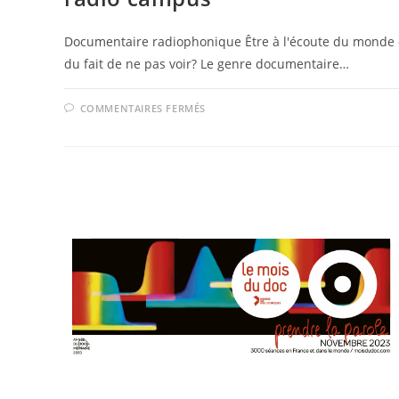
Documentaire radiophonique Être à l'écoute du monde qui
du fait de ne pas voir? Le genre documentaire…
SUR
COMMENTAIRES FERMÉS
MARDI
12
DÉCEMBRE
–
18H30
–
DOCUMENTAIRE
RADIOPHONIQUE
AVEC
RADIO
CAMPUS