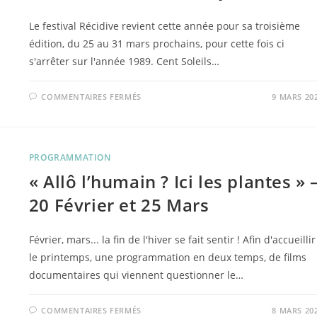
Le festival Récidive revient cette année pour sa troisième
édition, du 25 au 31 mars prochains, pour cette fois ci
s'arrêter sur l'année 1989. Cent Soleils…
SUR
COMMENTAIRES FERMÉS
9 MARS 20
SAMEDI
30
MARS
–
FESTIVAL
RECIDIVE
PROGRAMMATION
89
–
« Allô l’humain ? Ici les plantes » 
LE
MASQUE
20 Février et 25 Mars
Février, mars... la fin de l'hiver se fait sentir ! Afin d'accueillir
le printemps, une programmation en deux temps, de films
documentaires qui viennent questionner le…
SUR
COMMENTAIRES FERMÉS
8 MARS 20