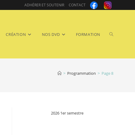
ADHÉRER ET SOUTENIR
CONTACT
Toggle
CRÉATION
NOS DVD
FORMATION
>
Programmation
>
Page 8
website
2026 1er semestre
search