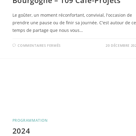
Bourgogne – 109 Café-Projets
Le goûter, un moment réconfortant, convivial, l'occasion de
prendre une pause ou de finir sa journée. C'est autour de ce
temps de partage que nous vous…
SUR
COMMENTAIRES FERMÉS
20 DÉCEMBRE 20
LES
GOÛTERS
DU
DOC
–
DE
JANVIER
À
JUIN
2024
–
CENTRE
SOCIAL
BOURGOGNE
–
109
CAFÉ-
PROJETS
PROGRAMMATION
2024