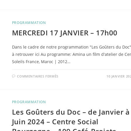
« ALLÔ
L’HUMAIN
?
ICI
LES
PLANTES »
PROGRAMMATION
–
20
MERCREDI 17 JANVIER – 17h00
FÉVRIER
ET
25
MARS
Dans le cadre de notre programmation "Les Goûters du Doc"
à retrouver ici Au programme: Amina un film d'atelier de Ce
Soleils France, Maroc | 2012…
SUR
COMMENTAIRES FERMÉS
10 JANVIER 20
MERCREDI
17
JANVIER
–
17H00
PROGRAMMATION
Les Goûters du Doc – de Janvier à
Juin 2024 – Centre Social