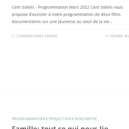
Cent Soleils - Programmation Mars 2022 Cent Soleils vous
propose d'assister à notre programmation de deux films
documentaires sur une jeunesse au seuil de la vie…
SUR
COMMENTAIRES FERMÉS
11 FÉVRIER 20
PROGRAMMATION
MARS
2022
PROGRAMMATION
/
PROJECTION
/
RENCONTRE
Famille: tout ce qui nous lie