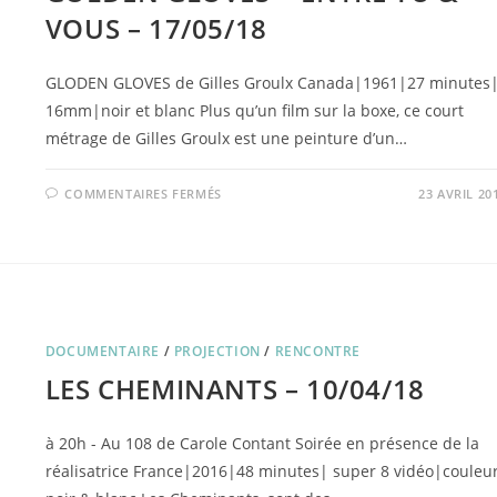
VOUS – 17/05/18
GLODEN GLOVES de Gilles Groulx Canada|1961|27 minutes
16mm|noir et blanc Plus qu’un film sur la boxe, ce court
métrage de Gilles Groulx est une peinture d’un…
SUR
COMMENTAIRES FERMÉS
23 AVRIL 20
GOLDEN
GLOVES
+
ENTRE
TU
&
VOUS
–
17/05/18
DOCUMENTAIRE
/
PROJECTION
/
RENCONTRE
LES CHEMINANTS – 10/04/18
à 20h - Au 108 de Carole Contant Soirée en présence de la
réalisatrice France|2016|48 minutes| super 8 vidéo|couleur