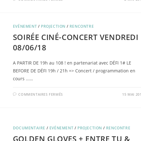
LE
CŒUR
DU
CONFLIT
EVÉNEMENT
/
PROJECTION
/
RENCONTRE
SOIRÉE CINÉ-CONCERT VENDREDI
08/06/18
A PARTIR DE 19h au 108 ! en partenariat avec DÉFI 1# LE
BEFORE DE DÉFI 19h / 21h => Concert / programmation en
cours ...…
SUR
COMMENTAIRES FERMÉS
15 MAI 20
SOIRÉE
CINÉ-
CONCERT
VENDREDI
08/06/18
DOCUMENTAIRE
/
EVÉNEMENT
/
PROJECTION
/
RENCONTRE
GOLDEN GLOVES + ENTRE TU &