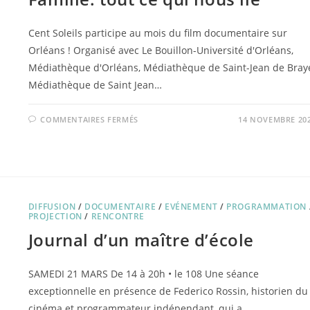
Cent Soleils participe au mois du film documentaire sur
Orléans ! Organisé avec Le Bouillon-Université d'Orléans,
Médiathèque d'Orléans, Médiathèque de Saint-Jean de Bray
Médiathèque de Saint Jean…
SUR
COMMENTAIRES FERMÉS
14 NOVEMBRE 20
FAMILLE:
TOUT
CE
QUI
NOUS
LIE
DIFFUSION
/
DOCUMENTAIRE
/
EVÉNEMENT
/
PROGRAMMATION
PROJECTION
/
RENCONTRE
Journal d’un maître d’école
SAMEDI 21 MARS De 14 à 20h • le 108 Une séance
exceptionnelle en présence de Federico Rossin, historien du
cinéma et programmateur indépendant, qui a…