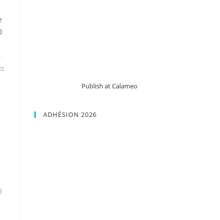
e
0
22
Publish at Calameo
ADHÉSION 2026
E