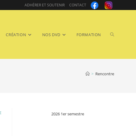
ADHÉRER ET SOUTENIR
CONTACT
Toggle
CRÉATION
NOS DVD
FORMATION
>
Rencontre
website
E
2026 1er semestre
search