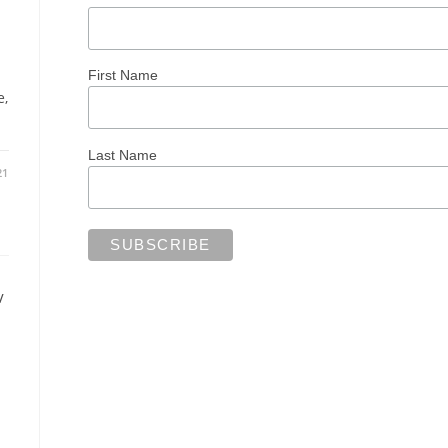
First Name
e,
Last Name
21
/