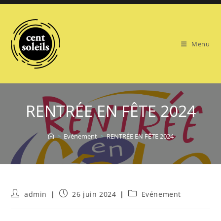
Skip
to
content
Menu
RENTRÉE EN FÊTE 2024
>
Evénement
>
RENTRÉE EN FÊTE 2024
Auteur/autrice
Publication
Post
admin
26 juin 2024
Evénement
de
publiée :
category:
la