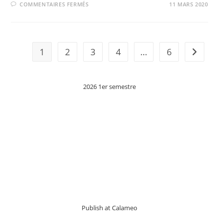
SUR
COMMENTAIRES FERMÉS
11 MARS 2020
JOURNAL
D’UN
MAÎTRE
D’ÉCOLE
1
2
3
4
…
6
Aller à 
2026 1er semestre
Publish at Calameo