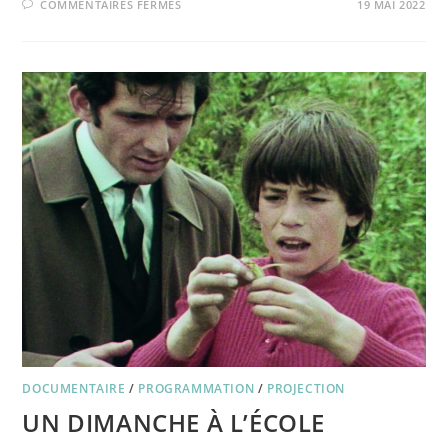
SUR
COMMENTAIRES FERMÉS
19 MAI 2022
FESTIVAL
DU
CINÉMA
DU
RÉEL
EN
CIRCULATION
2022
DOCUMENTAIRE
/
PROGRAMMATION
/
PROJECTION
UN DIMANCHE À L’ÉCOLE