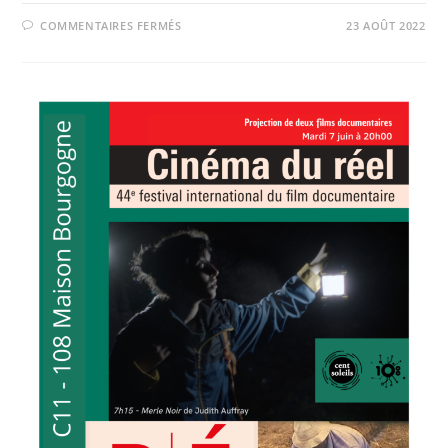
SUR
COMMENTAIRES FERMÉS
23 AOÛT 2022
ATELIER
RÉALISATION
–
RÉSIDENCE
LA
CIGOGNE
ETE
2022