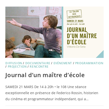
DON
PEDRO
D’ALFAROUBEIRA
OU
LES
20
ANS
DE
CENT
SOLEILS
DIFFUSION
/
DOCUMENTAIRE
/
EVÉNEMENT
/
PROGRAMMATION
/
PROJECTION
/
RENCONTRE
Journal d’un maître d’école
SAMEDI 21 MARS De 14 à 20h • le 108 Une séance
exceptionnelle en présence de Federico Rossin, historien
du cinéma et programmateur indépendant, qui a…