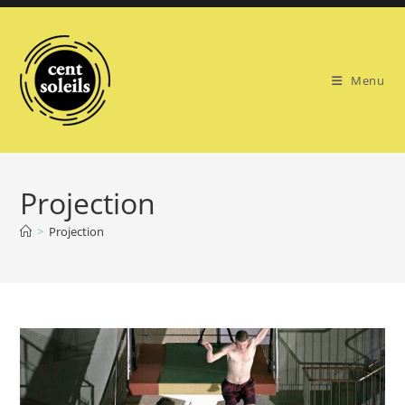
Skip
to
content
Menu
Projection
>
Projection