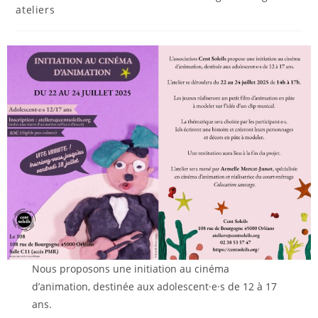
la
category:
ateliers
publication :
Nous proposons une initiation au cinéma
d’animation, destinée aux adolescent·e·s de 12 à 17
ans.