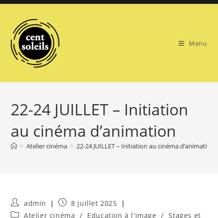
Skip
to
content
Menu
22-24 JUILLET – Initiation
au cinéma d’animation
>
Atelier cinéma
>
22-24 JUILLET – Initiation au cinéma d’animation
Auteur/autrice
Publication
admin
8 juillet 2025
de
publiée :
Post
Atelier cinéma
/
Education à l'image
/
Stages et