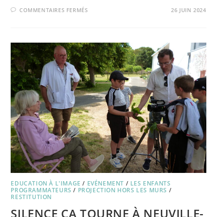
SUR
COMMENTAIRES FERMÉS
26 JUIN 2024
RENTRÉE
EN
FÊTE
2024
EDUCATION À L'IMAGE
/
EVÉNEMENT
/
LES ENFANTS
PROGRAMMATEURS
/
PROJECTION HORS LES MURS
/
RESTITUTION
SILENCE ÇA TOURNE À NEUVILLE-