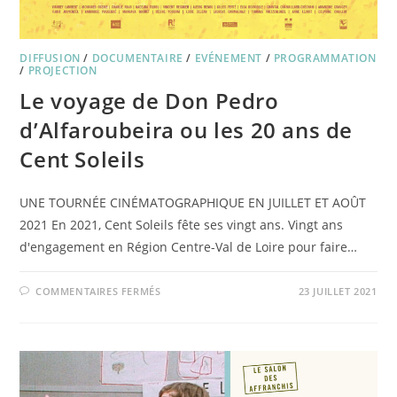
DIFFUSION
/
DOCUMENTAIRE
/
EVÉNEMENT
/
PROGRAMMATION
/
PROJECTION
Le voyage de Don Pedro
d’Alfaroubeira ou les 20 ans de
Cent Soleils
UNE TOURNÉE CINÉMATOGRAPHIQUE EN JUILLET ET AOÛT
2021 En 2021, Cent Soleils fête ses vingt ans. Vingt ans
d'engagement en Région Centre-Val de Loire pour faire…
SUR
COMMENTAIRES FERMÉS
23 JUILLET 2021
LE
VOYAGE
DE
DON
PEDRO
D’ALFAROUBEIRA
OU
LES
20