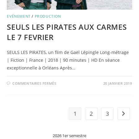
EVÉNEMENT
/
PRODUCTION
SEULS LES PIRATES AUX CARMES
LE 7 FEVRIER
SEULS LES PIRATES, un film de Gaël Lépingle Long-métrage
| Fiction | France | 2018 | 90 minutes | HD En séance
exceptionnelle à Orléans Après…
SUR
COMMENTAIRES FERMÉS
20 JANVIER 2019
SEULS
LES
PIRATES
AUX
CARMES
LE
7
1
2
3
Aller à 
FEVRIER
2026 1er semestre