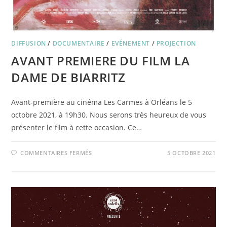
DIFFUSION
/
DOCUMENTAIRE
/
EVÉNEMENT
/
PROJECTION
AVANT PREMIERE DU FILM LA
DAME DE BIARRITZ
Avant-première au cinéma Les Carmes à Orléans le 5
octobre 2021, à 19h30. Nous serons très heureux de vous
présenter le film à cette occasion. Ce…
SUR
COMMENTAIRES FERMÉS
5 OCTOBRE 2021
AVANT
PREMIERE
DU
FILM
LA
DAME
DE
BIARRITZ