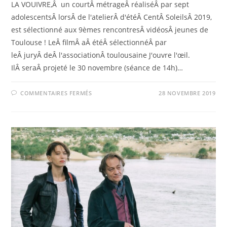
LA VOUIVRE,Â un courtÂ métrageÂ réaliséÂ par sept
adolescentsÂ lorsÂ de l'atelierÂ d'étéÂ CentÂ SoleilsÂ 2019,
est sélectionné aux 9èmes rencontresÂ vidéosÂ jeunes de
Toulouse ! LeÂ filmÂ aÂ étéÂ sélectionnéÂ par
leÂ juryÂ deÂ l'associationÂ toulousaine J'ouvre l'œil.
IlÂ seraÂ projeté le 30 novembre (séance de 14h)…
SUR
COMMENTAIRES FERMÉS
28 NOVEMBRE 2019
« LA
VOUIVRE »
EST
SÉLECTIONNÉ
AUX
9ÈMES
RENCONTRES
VIDÉOS
JEUNES
DE
TOULOUSE