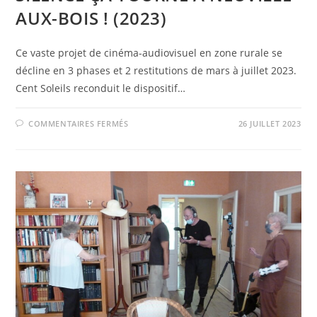
AUX-BOIS ! (2023)
Ce vaste projet de cinéma-audiovisuel en zone rurale se
décline en 3 phases et 2 restitutions de mars à juillet 2023.
Cent Soleils reconduit le dispositif…
SUR
COMMENTAIRES FERMÉS
26 JUILLET 2023
SILENCE
ÇA
TOURNE
À
NEUVILLE-
AUX-
BOIS
!
(2023)