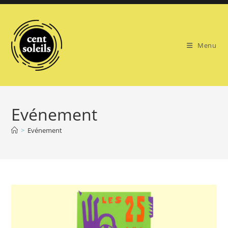
Skip
to
content
Menu
Evénement
>
Evénement