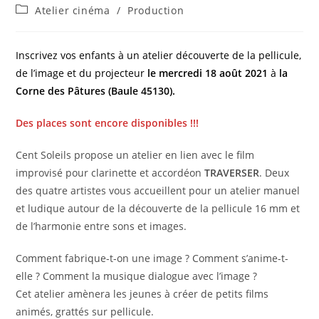
de
publiée :
Post
Atelier cinéma
/
Production
la
category:
publication :
Inscrivez vos enfants à un atelier découverte de la pellicule,
de l’image et du projecteur
le mercredi 18 août 2021
à
la
Corne des Pâtures (Baule 45130).
Des places sont encore disponibles !!!
Cent Soleils propose un atelier en lien avec le film
improvisé pour clarinette et accordéon
TRAVERSER
. Deux
des quatre artistes vous accueillent pour un atelier manuel
et ludique autour de la découverte de la pellicule 16 mm et
de l’harmonie entre sons et images.
Comment fabrique-t-on une image ? Comment s’anime-t-
elle ? Comment la musique dialogue avec l’image ?
Cet atelier amènera les jeunes à créer de petits films
animés, grattés sur pellicule.