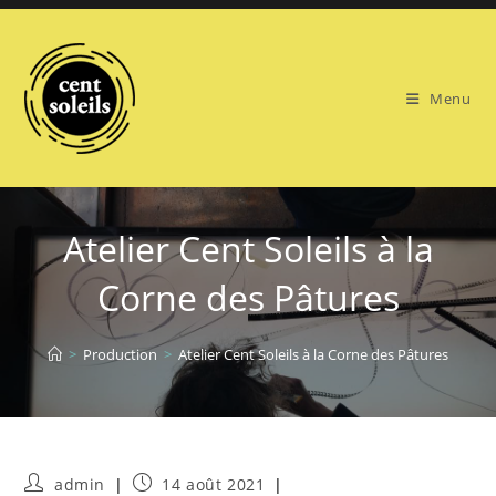
Skip
to
content
Menu
Atelier Cent Soleils à la
Corne des Pâtures
>
Production
>
Atelier Cent Soleils à la Corne des Pâtures
Auteur/autrice
Publication
admin
14 août 2021