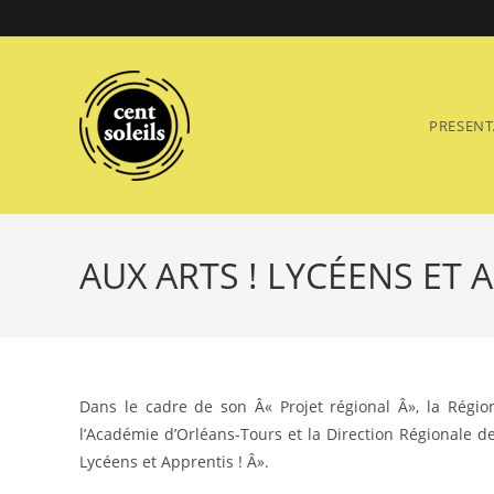
Skip
to
content
PRESENT
AUX ARTS ! LYCÉENS ET 
Dans le cadre de son Â« Projet régional Â», la Régio
l’Académie d’Orléans-Tours et la Direction Régionale de 
Lycéens et Apprentis ! Â».