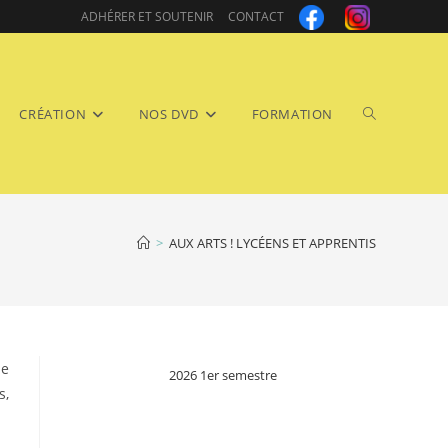
ADHÉRER ET SOUTENIR
CONTACT
Toggle
CRÉATION
NOS DVD
FORMATION
>
AUX ARTS ! LYCÉENS ET APPRENTIS
website
de
2026 1er semestre
s,
search