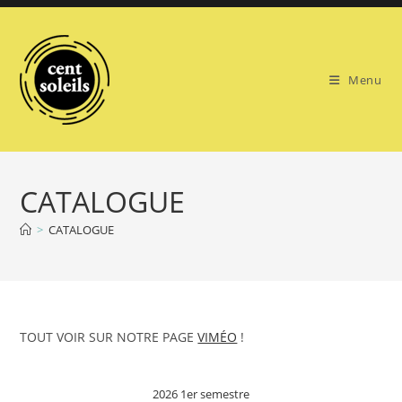
Skip
to
content
Menu
CATALOGUE
>
CATALOGUE
TOUT VOIR SUR NOTRE PAGE
VIMÉO
!
2026 1er semestre