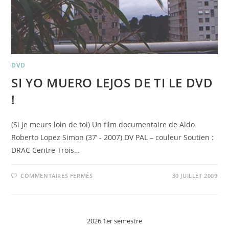
DVD
SI YO MUERO LEJOS DE TI LE DVD
!
(Si je meurs loin de toi) Un film documentaire de Aldo
Roberto Lopez Simon (37’ - 2007) DV PAL – couleur Soutien :
DRAC Centre Trois…
SUR
COMMENTAIRES FERMÉS
30 JUILLET 2009
SI
YO
MUERO
LEJOS
DE
TI
2026 1er semestre
LE
DVD