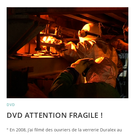
EN
FRANCE
:
LE
DVD
EST
DISPONIBLE
!
DVD
DVD ATTENTION FRAGILE !
" En 2008, j’ai filmé des ouvriers de la verrerie Duralex au