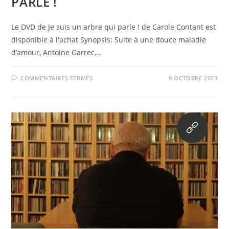
PARLE !
Le DVD de Je suis un arbre qui parle ! de Carole Contant est
disponible à l'achat Synopsis: Suite à une douce maladie
dʼamour, Antoine Garrec,…
SUR
COMMENTAIRES FERMÉS
9 OCTOBRE 2023
DVD
JE
SUIS
UN
ARBRE
QUI
PARLE
!