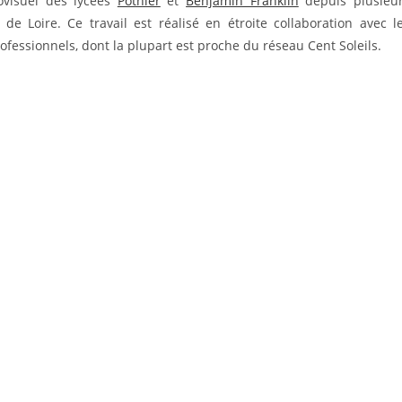
ovisuel des lycées
Pothier
et
Benjamin Franklin
depuis plusieu
 Loire. Ce travail est réalisé en étroite collaboration avec l
ofessionnels, dont la plupart est proche du réseau Cent Soleils.