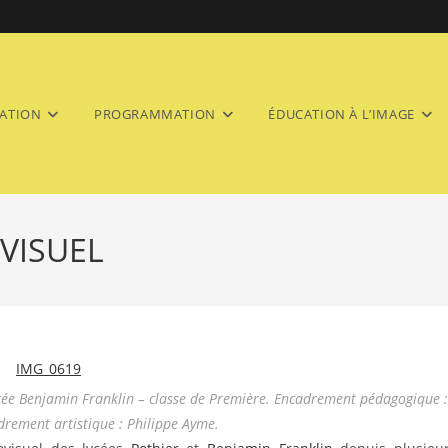
ATION
PROGRAMMATION
ÉDUCATION À L’IMAGE
VISUEL
cée Benjamin Franklin – classe de Première. Encadrement pédagogique :
rement artistique : Philippe Ayme.