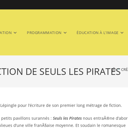
ATION
PROGRAMMATION
ÉDUCATION À L’IMAGE
TION DE SEULS LES PIRATES
>
CRÉ
Lépingle pour l’écriture de son premier long métrage de fiction.
 petits pavillons surannés :
Seuls les Pirates
nous entraÃ®ne d’abo
anlieues d’une ville franÃ§aise moyenne. Et soudain le romanesque