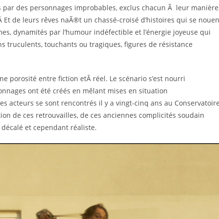
és par des personnages improbables, exclus chacun Ã leur manière
Â Et de leurs rêves naÃ®t un chassé-croisé d’histoires qui se nouen
s, dynamités par l’humour indéfectible et l’énergie joyeuse qui
tins truculents, touchants ou tragiques, figures de résistance
ne porosité entre fiction etÂ réel. Le scénario s’est nourri
onnages ont été créés en mêlant mises en situation
es acteurs se sont rencontrés il y a vingt-cinq ans au Conservatoir
otion de ces retrouvailles, de ces anciennes complicités soudain
n décalé et cependant réaliste.