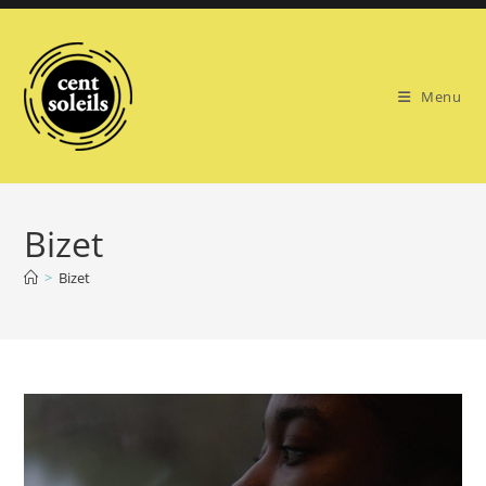
Skip
to
content
Menu
Bizet
>
Bizet