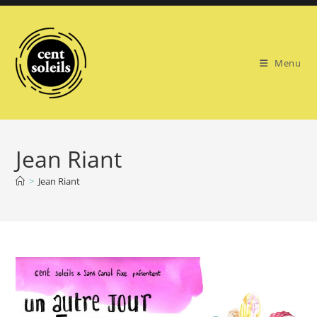
Skip
to
content
Menu
Jean Riant
>
Jean Riant