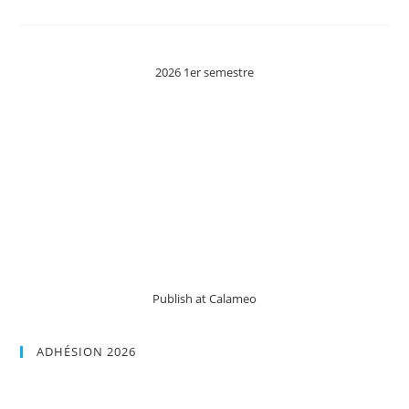
UN
AUTRE
JOUR
EN
FRANCE
–
2026 1er semestre
APPEL
Ã
PARTICIPATION
Publish at Calameo
ADHÉSION 2026