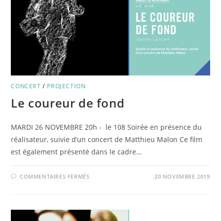
CONCERT
/
PROJECTION
Le coureur de fond
MARDI 26 NOVEMBRE 20h - le 108 Soirée en présence du
réalisateur, suivie d’un concert de Matthieu Malon Ce film
est également présenté dans le cadre…
SUR
COMMENTAIRES FERMÉS
20 NOVEMBRE 2019
LE
COUREUR
DE
FOND