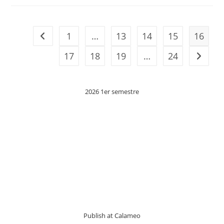
VIEUX
PAYS
NATAL
1
…
13
14
15
16
Go to the previous page
17
18
19
…
24
Aller à 
2026 1er semestre
Publish at Calameo