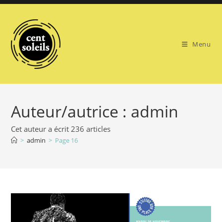
Skip
to
content
Menu
Auteur/autrice :
admin
Cet auteur a écrit 236 articles
>
admin
>
Page 16