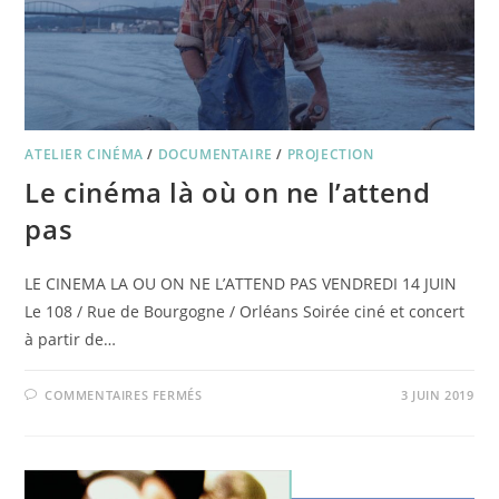
ATELIER CINÉMA
/
DOCUMENTAIRE
/
PROJECTION
Le cinéma là où on ne l’attend
pas
LE CINEMA LA OU ON NE L’ATTEND PAS VENDREDI 14 JUIN
Le 108 / Rue de Bourgogne / Orléans Soirée ciné et concert
à partir de…
SUR
COMMENTAIRES FERMÉS
3 JUIN 2019
LE
CINÉMA
LÀ
OÙ
ON
NE
L’ATTEND