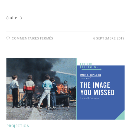
(suite…)
SUR
COMMENTAIRES FERMÉS
6 SEPTEMBRE 2019
CAVALIÃˆRES
!
LANCEMENT
DE
LA
COLLECTE
!
PROJECTION