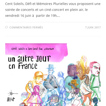
Cent Soleils, Défi et Mémoires Plurielles vous proposent une
soirée de concerts et un ciné-concert en plein air, le
vendredi 16 juin à partir de 19h,…
SUR
COMMENTAIRES FERMÉS
7 JUIN 2017
THE
IMMIGRANT
:
CONCERTS
&
CINE-
CONCERT
LE
16
JUIN