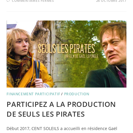
SUR
COMMENTAIRES FERMÉS
26 OCTOBRE 2017
MOIS
DU
DOC
/
CENT
SOLEILS
INVITE
LE
COLLECTIF
LES
SCOTCHEUSES
FINANCEMENT PARTICIPATIF
/
PRODUCTION
PARTICIPEZ A LA PRODUCTION
DE SEULS LES PIRATES
Début 2017, CENT SOLEILS a accueilli en résidence Gaël