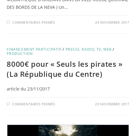
DES BORDS DE LA NEVA ) Un…
SUR
COMMENTAIRES FERMÉS
24 NOVEMBRE 2017
DANS
LA
VILLE
ROUGE
FINANCEMENT PARTICIPATIF
/
PRESSE, RADIO, TV, WEB
/
PRODUCTION
8000€ pour « Seuls les pirates »
(La République du Centre)
article du 23/11/2017
SUR
COMMENTAIRES FERMÉS
23 NOVEMBRE 2017
8000€
POUR
« SEULS
LES
PIRATES »
(LA
RÉPUBLIQUE
DU