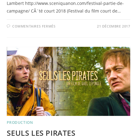
Lambert http://www.sceniquanon.com/festival-partie-de-
campagne/ CÃ´té court 2018 (Festival du film court de…
SUR
COMMENTAIRES FERMÉS
21 DÉCEMBRE 2017
UN
AUTRE
JOUR
EN
FRANCE
PRODUCTION
SEULS LES PIRATES