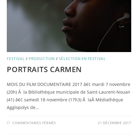
FESTIVAL
/
PRODUCTION
/
SÉLECTION EN FESTIVAL
PORTRAITS CARMEN
MOIS DU FILM DOCUMENTAIRE 2017 â€¢ mardi 7 novembre
(20h) Ã la Bibliothèque municipale de Saint-Laurent-Nouan
(41) â€¢ samedi 18 novembre (17h3) Ã laÂ Médiathèque
Agglopolys de…
SUR
COMMENTAIRES FERMÉS
21 DÉCEMBRE 2017
PORTRAITS
CARMEN