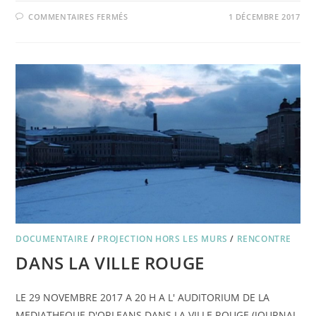
SUR
COMMENTAIRES FERMÉS
1 DÉCEMBRE 2017
QUAND
LE
CINÉMA
S’ARRETE
DOCUMENTAIRE
/
PROJECTION HORS LES MURS
/
RENCONTRE
DANS LA VILLE ROUGE
LE 29 NOVEMBRE 2017 A 20 H A L' AUDITORIUM DE LA
MEDIATHEQUE D'ORLEANS DANS LA VILLE ROUGE (JOURNAL