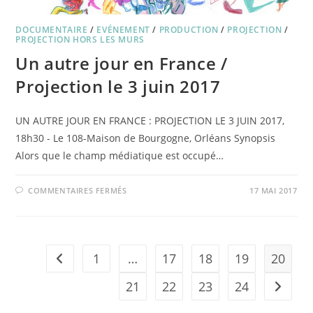
DOCUMENTAIRE
/
EVÉNEMENT
/
PRODUCTION
/
PROJECTION
/
PROJECTION HORS LES MURS
Un autre jour en France /
Projection le 3 juin 2017
UN AUTRE JOUR EN FRANCE : PROJECTION LE 3 JUIN 2017,
18h30 - Le 108-Maison de Bourgogne, Orléans Synopsis
Alors que le champ médiatique est occupé…
SUR
COMMENTAIRES FERMÉS
17 MAI 2017
UN
AUTRE
JOUR
EN
FRANCE
/
PROJECTION
1
…
17
18
19
20
Go to the previous page
LE
3
JUIN
21
22
23
24
Aller à 
2017