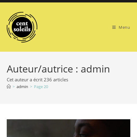
Skip
to
content
Menu
Auteur/autrice :
admin
Cet auteur a écrit 236 articles
>
admin
>
Page 20