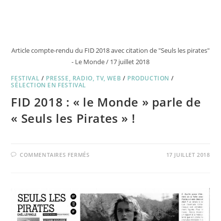
Article compte-rendu du FID 2018 avec citation de "Seuls les pirates"
- Le Monde / 17 juillet 2018
FESTIVAL
/
PRESSE, RADIO, TV, WEB
/
PRODUCTION
/
SÉLECTION EN FESTIVAL
FID 2018 : « le Monde » parle de
« Seuls les Pirates » !
SUR
COMMENTAIRES FERMÉS
17 JUILLET 2018
FID
2018
:
« LE
MONDE »
PARLE
DE
« SEULS
LES
PIRATES »