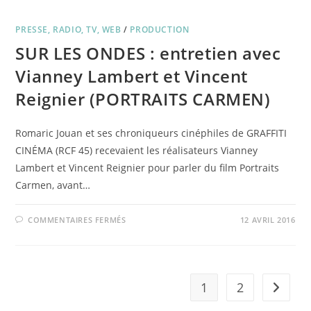
DUO
« INTRUDERS »
AU
PRESSE, RADIO, TV, WEB
/
108
PRODUCTION
SUR LES ONDES : entretien avec
Vianney Lambert et Vincent
Reignier (PORTRAITS CARMEN)
Romaric Jouan et ses chroniqueurs cinéphiles de GRAFFITI
CINÉMA (RCF 45) recevaient les réalisateurs Vianney
Lambert et Vincent Reignier pour parler du film Portraits
Carmen, avant…
SUR
COMMENTAIRES FERMÉS
12 AVRIL 2016
SUR
LES
ONDES
:
ENTRETIEN
AVEC
VIANNEY
1
2
Aller à 
LAMBERT
ET
VINCENT