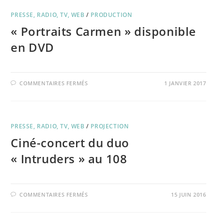
FRANCE
ARTICLE
PRESSE, RADIO, TV, WEB
/
RÉPUBLIQUE
PRODUCTION
DU
« Portraits Carmen » disponible
CENTRE
2017
en DVD
SUR
COMMENTAIRES FERMÉS
1 JANVIER 2017
« PORTRAITS
CARMEN »
DISPONIBLE
EN
DVD
PRESSE, RADIO, TV, WEB
/
PROJECTION
Ciné-concert du duo
« Intruders » au 108
SUR
COMMENTAIRES FERMÉS
15 JUIN 2016
CINÉ-
CONCERT
DU