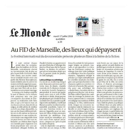
DE
GAËL
LÉPINGLE
(« SEULS
LES
PIRATES »)