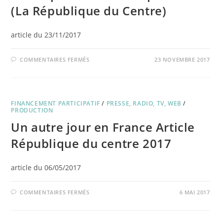
(La République du Centre)
article du 23/11/2017
SUR
COMMENTAIRES FERMÉS
23 NOVEMBRE 2017
8000€
POUR
« SEULS
LES
PIRATES »
(LA
FINANCEMENT PARTICIPATIF
RÉPUBLIQUE
/
PRESSE, RADIO, TV, WEB
/
DU
PRODUCTION
CENTRE)
Un autre jour en France Article
République du centre 2017
article du 06/05/2017
SUR
COMMENTAIRES FERMÉS
6 MAI 2017
UN
AUTRE
JOUR
EN