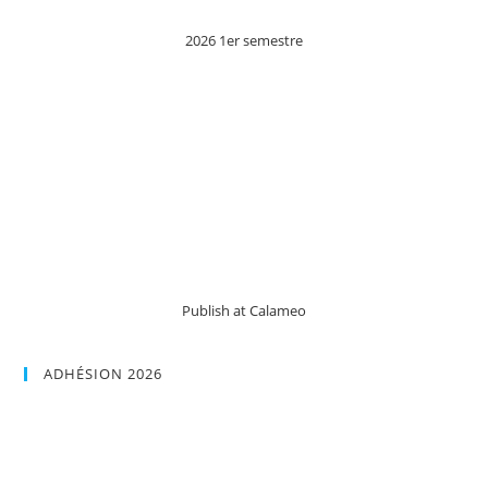
REIGNIER
(PORTRAITS
CARMEN)
2026 1er semestre
Publish at Calameo
ADHÉSION 2026