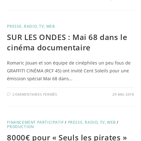
FID
2018
:
UN
ENTRETIEN
DE
PRESSE, RADIO, TV, WEB
GAËL
LÉPINGLE
SUR LES ONDES : Mai 68 dans le
DANS
LE
JOURNAL
cinéma documentaire
DU
FID
Romaric Jouan et son équipe de cinéphiles un peu fous de
GRAFFITI CINÉMA (RCF 45) ont invité Cent Soleils pour une
émission spécial Mai 68 dans…
SUR
COMMENTAIRES FERMÉS
29 MAI 2018
SUR
LES
ONDES
:
MAI
68
FINANCEMENT PARTICIPATIF
DANS
/
PRESSE, RADIO, TV, WEB
/
LE
PRODUCTION
CINÉMA
DOCUMENTAIRE
8000€ pour « Seuls les pirates »