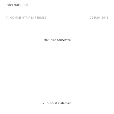
International…
SUR
COMMENTAIRES FERMÉS
22 JUIN 2018
SEULS
LES
PIRATES
EN
COMPÉTITION
FRANÃ§AISE
2026 1er semestre
AU
FESTIVAL
INTERNATIONAL
DU
FILM
DE
MARSEILLE
Publish at Calameo