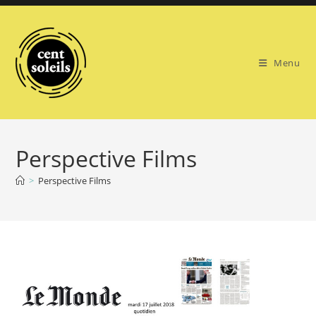
Skip
to
content
Menu
Perspective Films
>
Perspective Films