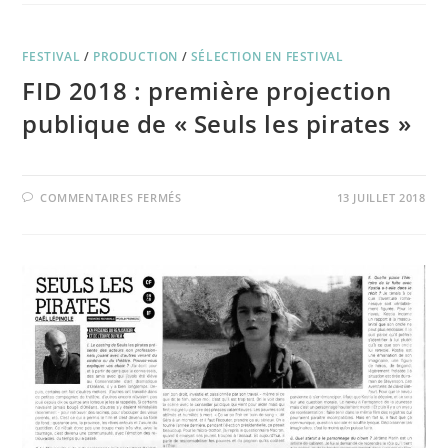
DE
LA
COMPÉTITION
NATIONALE
FESTIVAL
/
PRODUCTION
/
DU
SÉLECTION EN FESTIVAL
FID
FID 2018 : première projection
POUR
SEULS
LES
publique de « Seuls les pirates »
PIRATES
SUR
COMMENTAIRES FERMÉS
13 JUILLET 2018
FID
2018
:
PREMIÈRE
PROJECTION
PUBLIQUE
DE
« SEULS
LES
PIRATES »