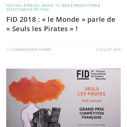
FESTIVAL
/
PRESSE, RADIO, TV, WEB
/
PRODUCTION
/
SÉLECTION EN FESTIVAL
FID 2018 : « le Monde » parle de
« Seuls les Pirates » !
SUR
COMMENTAIRES FERMÉS
17 JUILLET 2018
FID
2018
:
« LE
MONDE »
PARLE
DE
« SEULS
LES
PIRATES »
!